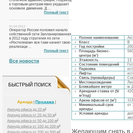
столичной администрации. Подъезд
к торговым центрам явно ухудшает
основное движение. Д ...
Полный текст
01-04-2012
Оператор России положил начало
собственной сети Запланированная
Полное наименование
Arc
в 2012 году стратегия по сети
Класс
B
«Ростелеком» все-таки начнет свою
реализаци ...
Год постройки
20
Полный текст
Площадь бизнес-
56
2
центра (м
)
Этажность
13
Все новости
Состояние помещений
Гот
Парковка
ест
Лифты
ест
Связь (провайдеры)
Со
Местонахождение
Ле
БЫСТРЫЙ ПОИСК
Ближайшее метро
м. 
Арендная ставка от ($/
42
2
м
/год)
2
11
Арена офисов от (м
)
Аренда
Продажа
[
]
Минимальный срок
от 
аренды
2
Аренда офиса до 20 м
Условия аренды
до
2
Аренда офиса от 20 до 50 м
эк
2
Аренда офиса от 50 до 100 м
2
Аренда офиса от 100 до 200 м
Желающим снять в а
2
Аренда офиса от 200 до 500 м