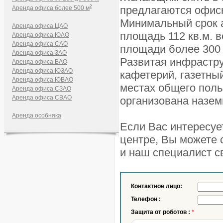
2
предлагаются офисн
Аренда офиса более 500 м
Минимальный срок а
Аренда офиса ЦАО
площадь 112 кв.м. 
Аренда офиса ЮАО
Аренда офиса САО
площади более 300 к
Аренда офиса ЗАО
Развитая инфрастру
Аренда офиса ВАО
Аренда офиса ЮЗАО
кафетерий, газетный
Аренда офиса ЮВАО
местах общего поль
Аренда офиса СЗАО
Аренда офиса СВАО
организована назем
Аренда особняка
Если Вас интересуе
центре, Вы можете с
и наш специалист с
Контактное лицо:
Телефон :
Защита от роботов :
*