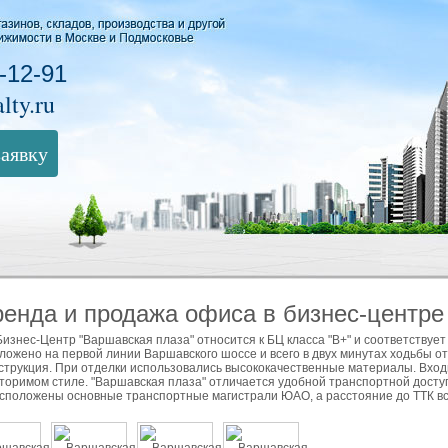
-12-91
lty.ru
заявку
енда и продажа офиса в бизнес-центре
Бизнес-Центр "Варшавская плаза" относится к БЦ класса "В+" и соответству
ложено на первой линии Варшавского шоссе и всего в двух минутах ходьбы от
струкция. При отделки использовались высококачественные материалы. Вход
торимом стиле. "Варшавская плаза" отличается удобной транспортной досту
сположены основные транспортные магистрали ЮАО, а расстояние до ТТК вс