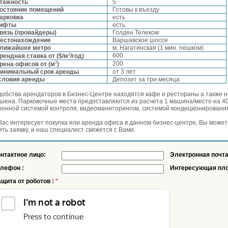
тажность
5
остояние помещений
Готовы к въезду
арковка
есть
ифты
есть
вязь (провайдеры)
Голден Телеком
естонахождение
Варшавское шоссе
лижайшее метро
м. Нагатинская (1 мин. пешком)
2
600
рендная ставка от ($/м
/год)
2
200
рена офисов от (м
)
инимальный срок аренды
от 3 лет
словия аренды
Депозит за три месяца
добства арендаторов в Бизнес-Центре находятся кафе и рестораны а также н
шена. Парковочные места предоставляются из расчета 1 машина/место на 400
ронной системой контроля, видеоманиторингом, системой кондиционировани
Вас интересует покупка или аренда офиса в данном бизнес-центре, Вы может
ить заявку, и наш специалист свяжется с Вами.
нтактное лицо:
Электронная почта
елефон :
Интересующая пло
щита от роботов :
*