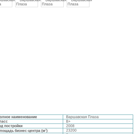
олное наименование
Варшавская Плаза
ласс
B+
од постройки
2008
2
23200
лощадь бизнес-центра (м
)