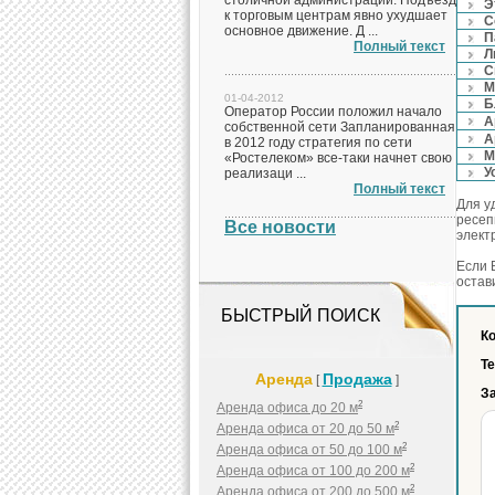
столичной администрации. Подъезд
Э
к торговым центрам явно ухудшает
С
основное движение. Д ...
П
Полный текст
Л
С
М
01-04-2012
Б
Оператор России положил начало
А
собственной сети Запланированная
А
в 2012 году стратегия по сети
М
«Ростелеком» все-таки начнет свою
У
реализаци ...
Полный текст
Для у
ресеп
Все новости
элект
Если 
остав
БЫСТРЫЙ ПОИСК
Ко
Т
Аренда
Продажа
[
]
За
2
Аренда офиса до 20 м
2
Аренда офиса от 20 до 50 м
2
Аренда офиса от 50 до 100 м
2
Аренда офиса от 100 до 200 м
2
Аренда офиса от 200 до 500 м