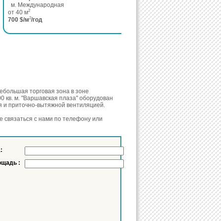
м. Международная
2
от 40 м
2
700 $/м
/год
ебольшая торговая зона в зоне
 кв. м. "Варшавская плаза" оборудован
я и приточно-вытяжной вентиляцией.
е связаться с нами по телефону или
:
щадь :