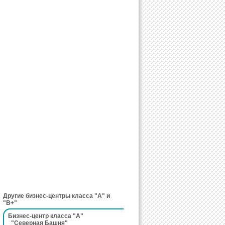
Другие бизнес-центры класса "A" и
"B+"
Бизнес-центр класса "A"
"Северная Башня"