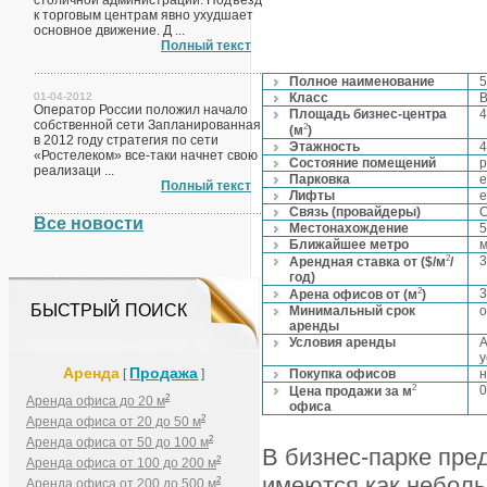
столичной администрации. Подъезд
к торговым центрам явно ухудшает
основное движение. Д ...
Полный текст
Полное наименование
5
01-04-2012
Класс
Оператор России положил начало
Площадь бизнес-центра
4
собственной сети Запланированная
2
(м
)
в 2012 году стратегия по сети
Этажность
4
«Ростелеком» все-таки начнет свою
Состояние помещений
р
реализаци ...
Парковка
е
Полный текст
Лифты
е
Связь (провайдеры)
С
Все новости
Местонахождение
5
Ближайшее метро
м
2
3
Арендная ставка от ($/м
/
год)
2
3
Арена офисов от (м
)
БЫСТРЫЙ ПОИСК
Минимальный срок
о
аренды
Условия аренды
А
у
Аренда
Продажа
[
]
Покупка офисов
н
2
0
Цена продажи за м
2
Аренда офиса до 20 м
офиса
2
Аренда офиса от 20 до 50 м
2
Аренда офиса от 50 до 100 м
В бизнес-парке пред
2
Аренда офиса от 100 до 200 м
имеются как неболь
2
Аренда офиса от 200 до 500 м