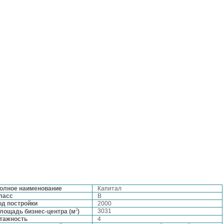
олное наименование
Капитал
ласс
B
од постройки
2000
2
3031
лощадь бизнес-центра (м
)
тажность
4