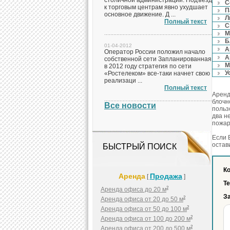
столичной администрации. Подъезд
С
к торговым центрам явно ухудшает
П
основное движение. Д ...
Л
Полный текст
С
М
Б
01-04-2012
А
Оператор России положил начало
А
собственной сети Запланированная
М
в 2012 году стратегия по сети
У
«Ростелеком» все-таки начнет свою
реализаци ...
Полный текст
Аренд
блочн
Все новости
польз
два н
пожар
Если 
остав
БЫСТРЫЙ ПОИСК
Ко
Аренда
Продажа
[
]
Т
2
Аренда офиса до 20 м
За
2
Аренда офиса от 20 до 50 м
2
Аренда офиса от 50 до 100 м
2
Аренда офиса от 100 до 200 м
2
Аренда офиса от 200 до 500 м