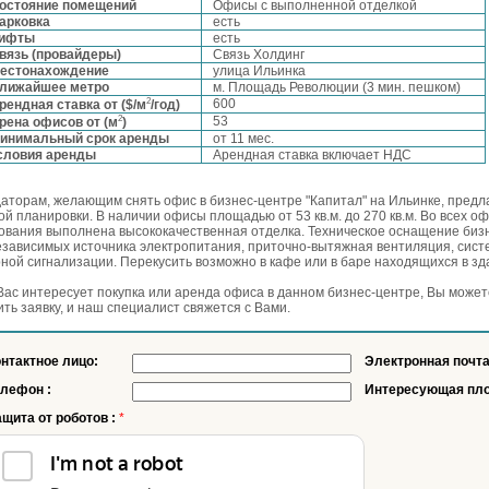
остояние помещений
Офисы с выполненной отделкой
арковка
есть
ифты
есть
вязь (провайдеры)
Связь Холдинг
естонахождение
улица Ильинка
лижайшее метро
м. Площадь Революции (3 мин. пешком)
2
600
рендная ставка от ($/м
/год)
2
53
рена офисов от (м
)
инимальный срок аренды
от 11 мес.
словия аренды
Арендная ставка включает НДС
аторам, желающим снять офис в бизнес-центре "Капитал" на Ильинке, пред
ой планировки. В наличии офисы площадью от 53 кв.м. до 270 кв.м. Во всех 
ования выполнена высококачественная отделка. Техническое оснащение бизне
езависимых источника электропитания, приточно-вытяжная вентиляция, сист
ной сигнализации. Перекусить возможно в кафе или в баре находящихся в зд
Вас интересует покупка или аренда офиса в данном бизнес-центре, Вы может
ить заявку, и наш специалист свяжется с Вами.
нтактное лицо:
Электронная почта
елефон :
Интересующая пло
щита от роботов :
*