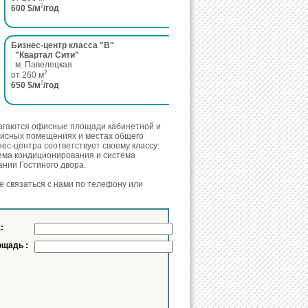
2
600 $/м
/год
Бизнес-центр класса "B"
"Квартал Сити"
м. Павелецкая
2
от 260 м
2
650 $/м
/год
лагаются офисные площади кабинетной и
офисных помещениях и местах общего
с-центра соответствует своему классу:
ема кондиционирования и система
ании Гостиного двора.
е связаться с нами по телефону или
:
щадь :