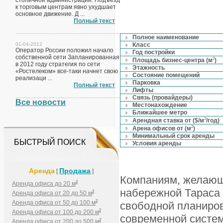
столичной администрации. Подъезд
к торговым центрам явно ухудшает
основное движение. Д ...
Полный текст
Полное наименование
01-04-2012
Класс
Оператор России положил начало
Год постройки
собственной сети Запланированная
2
Площадь бизнес-центра (м
)
в 2012 году стратегия по сети
Этажность
«Ростелеком» все-таки начнет свою
Состояние помещений
реализаци ...
Парковка
Полный текст
Лифты
Связь (провайдеры)
Все новости
Местонахождение
Ближайшее метро
2
Арендная ставка от ($/м
/год)
2
Арена офисов от (м
)
Минимальный срок аренды
БЫСТРЫЙ ПОИСК
Условия аренды
Аренда
Продажа
[
]
Компаниям, желающи
2
Аренда офиса до 20 м
набережной Тараса
2
Аренда офиса от 20 до 50 м
2
Аренда офиса от 50 до 100 м
свободной планиров
2
Аренда офиса от 100 до 200 м
современной систем
2
Аренда офиса от 200 до 500 м