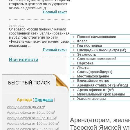
столичной администрации. Подъезд
к торговым центрам явно ухудшает
основное движение. Д ...
Полный текст
01-04-2012
Оператор России положил начало
собственной сети Запланированная
Полное наименование
в 2012 году стратегия по сети
Класс
«Ростелеком» все-таки начнет свою
реализаци ...
Год постройки
Полный текст
2
Площадь бизнес-центра (м
)
Этажность
Состояние помещений
Все новости
Парковка
Лифты
Связь (провайдеры)
Местонахождение
Ближайшее метро
БЫСТРЫЙ ПОИСК
2
Арендная ставка от ($/м
/год)
2
Арена офисов от (м
)
Минимальный срок аренды
Условия аренды
Аренда
Продажа
[
]
2
Аренда офиса до 20 м
2
Аренда офиса от 20 до 50 м
2
Аренда офиса от 50 до 100 м
Арендаторам, желаю
2
Аренда офиса от 100 до 200 м
Тверской-Ямской у
2
Аренда офиса от 200 до 500 м