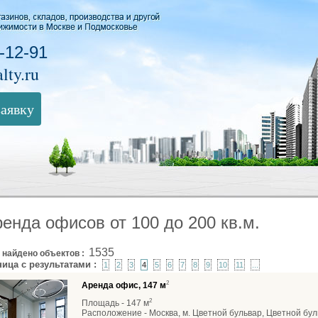
-12-91
lty.ru
заявку
енда офисов от 100 до 200 кв.м.
1535
 найдено объектов :
ница с результатами :
1
2
3
4
5
6
7
8
9
10
11
...
2
Аренда офис, 147 м
2
Площадь - 147 м
Расположение - Москва, м. Цветной бульвар, Цветной бул