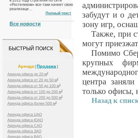
в 2012 году стратегия по сети
администриров
«Ростелеком» все-таки начнет свою
реализаци ...
забудут и о де
Полный текст
зону игр, осн
Все новости
Также, при с
могут приезжа
БЫСТРЫЙ ПОИСК
Помимо Сбер
крупных фир
Аренда
Продажа
[
]
международног
2
Аренда офиса до 20 м
центра заняли
2
Аренда офиса от 20 до 50 м
2
Аренда офиса от 50 до 100 м
только офисы, 
2
Аренда офиса от 100 до 200 м
2
Аренда офиса от 200 до 500 м
Назад к спис
2
Аренда офиса более 500 м
Аренда офиса ЦАО
Аренда офиса ЮАО
Аренда офиса САО
Аренда офиса ЗАО
Аренда офиса ВАО