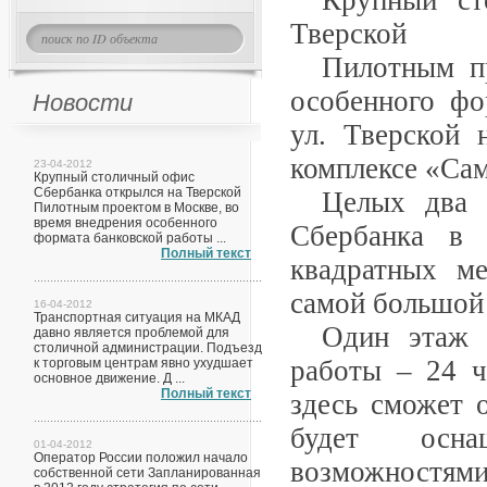
Крупный ст
Тверской
Пилотным п
особенного фо
Новости
ул. Тверской 
комплексе «Са
23-04-2012
Крупный столичный офис
Сбербанка открылся на Тверской
Целых два 
Пилотным проектом в Москве, во
время внедрения особенного
Сбербанка в 
формата банковской работы ...
Полный текст
квадратных ме
самой большой
16-04-2012
Транспортная ситуация на МКАД
Один этаж 
давно является проблемой для
столичной администрации. Подъезд
работы – 24 ч
к торговым центрам явно ухудшает
основное движение. Д ...
Полный текст
здесь сможет 
будет осна
01-04-2012
Оператор России положил начало
возможностя
собственной сети Запланированная