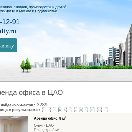
-12-91
lty.ru
заявку
ренда офиса в ЦАО
3289
 найдено объектов :
ница с результатами :
1
2
3
4
5
6
7
8
9
10
11
...
2
Аренда офис, 8 м
Округ - ЦАО
2
Площадь - 8 м