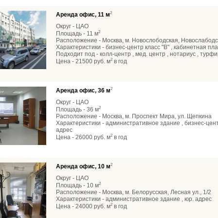
2
Аренда офис, 11 м
Округ - ЦАО
2
Площадь - 11 м
Расположение - Москва, м. Новослободская, Новослабодс
Характеристики - бизнес-центр класс "В" , кабинетная пла
Подходит под - колл-центр , мед. центр , нотариус , турф
2
Цена - 21500 руб. м
в год
2
Аренда офис, 36 м
Округ - ЦАО
2
Площадь - 36 м
Расположение - Москва, м. Проспект Мира, ул. Щепкина
Характеристики - административное здание , бизнес-центр
адрес
2
Цена - 26000 руб. м
в год
2
Аренда офис, 10 м
Округ - ЦАО
2
Площадь - 10 м
Расположение - Москва, м. Белорусская, Лесная ул., 1/2
Характеристики - административное здание , юр. адрес
2
Цена - 24000 руб. м
в год