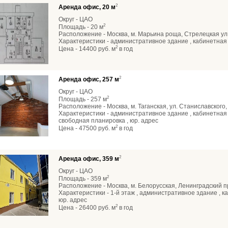
2
Аренда офис, 20 м
Округ - ЦАО
2
Площадь - 20 м
Расположение - Москва, м. Марьина роща, Стрелецкая ул
Характеристики - административное здание , кабинетная 
2
Цена - 14400 руб. м
в год
2
Аренда офис, 257 м
Округ - ЦАО
2
Площадь - 257 м
Расположение - Москва, м. Таганская, ул. Станиславского,
Характеристики - административное здание , кабинетная 
свободная планировка , юр. адрес
2
Цена - 47500 руб. м
в год
2
Аренда офис, 359 м
Округ - ЦАО
2
Площадь - 359 м
Расположение - Москва, м. Белорусская, Ленинградский пр
Характеристики - 1-й этаж , административное здание , к
юр. адрес
2
Цена - 26400 руб. м
в год