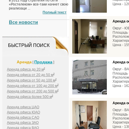
в 2012 году стратегия по сети
Цена - 12
«Ростелеком» все-таки начнет свою
реализаци ...
Полный текст
Аренда о
Все новости
Округ - 
Площадь -
Расположе
Характери
БЫСТРЫЙ ПОИСК
Цена - 15
Аренда
Продажа
[
]
Аренда о
2
Округ - В
Аренда офиса до 20 м
Площадь -
2
Аренда офиса от 20 до 50 м
Расположе
2
Аренда офиса от 50 до 100 м
Характери
2
Аренда офиса от 100 до 200 м
Цена - 16
2
Аренда офиса от 200 до 500 м
2
Аренда офиса более 500 м
Аренда о
Аренда офиса ЦАО
Округ - В
Аренда офиса ЮАО
Площадь -
Аренда офиса САО
Расположе
Характери
Аренда офиса ЗАО
Цена - 13
Аренда офиса ВАО