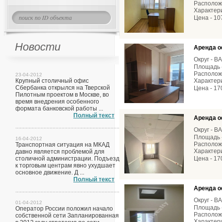
Расположе
Характери
Цена - 10
Новости
Аренда о
Округ - В
Площадь -
Расположе
23-04-2012
Крупный столичный офис
Характери
Сбербанка открылся на Тверской
Цена - 17
Пилотным проектом в Москве, во
время внедрения особенного
формата банковской работы ...
Полный текст
Аренда о
Округ - В
Площадь -
16-04-2012
Расположе
Транспортная ситуация на МКАД
Характери
давно является проблемой для
столичной администрации. Подъезд
Цена - 17
к торговым центрам явно ухудшает
основное движение. Д ...
Полный текст
Аренда о
Округ - В
01-04-2012
Площадь -
Оператор России положил начало
Расположе
собственной сети Запланированная
Характери