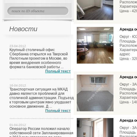
Расположе
Характери
Цена - 42
Новости
Аренда о
Округ - 
Площадь -
Расположе
23-04-2012
Крупный столичный офис
Характери
Сбербанка открылся на Тверской
адрес
Пилотным проектом в Москве, во
Цена - 32
время внедрения особенного
формата банковской работы ...
Полный текст
Аренда о
Округ - З
16-04-2012
Площадь -
Транспортная ситуация на МКАД
Располож
давно является проблемой для
Характери
столичной администрации. Подъезд
к торговым центрам явно ухудшает
Цена - 14
основное движение. Д ...
Полный текст
Аренда о
01-04-2012
Округ - З
Оператор России положил начало
Площадь -
собственной сети Запланированная
Расположе