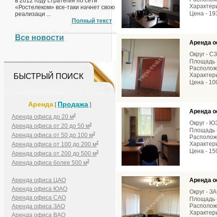
в 2012 году стратегия по сети
Характери
«Ростелеком» все-таки начнет свою
Цена - 19
реализаци ...
Полный текст
Все новости
Аренда о
Округ - С
Площадь -
Расположе
Характери
БЫСТРЫЙ ПОИСК
Цена - 10
Аренда
Продажа
[
]
Аренда о
2
Аренда офиса до 20 м
Округ - 
2
Аренда офиса от 20 до 50 м
Площадь -
2
Аренда офиса от 50 до 100 м
Расположе
2
Характерис
Аренда офиса от 100 до 200 м
Цена - 15
2
Аренда офиса от 200 до 500 м
2
Аренда офиса более 500 м
Аренда офиса ЦАО
Аренда о
Аренда офиса ЮАО
Округ - З
Аренда офиса САО
Площадь -
Расположе
Аренда офиса ЗАО
Характери
Аренда офиса ВАО