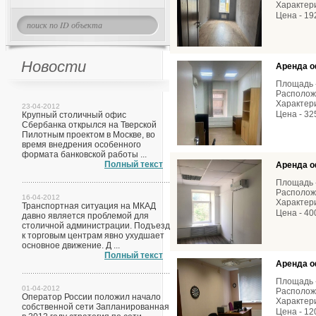
Характери
Цена - 19
Новости
Аренда о
Площадь -
Расположе
Характери
23-04-2012
Цена - 32
Крупный столичный офис
Сбербанка открылся на Тверской
Пилотным проектом в Москве, во
время внедрения особенного
формата банковской работы ...
Полный текст
Аренда о
Площадь -
Расположе
16-04-2012
Характери
Транспортная ситуация на МКАД
Цена - 40
давно является проблемой для
столичной администрации. Подъезд
к торговым центрам явно ухудшает
основное движение. Д ...
Полный текст
Аренда о
Площадь -
01-04-2012
Расположе
Оператор России положил начало
Характери
собственной сети Запланированная
Цена - 12