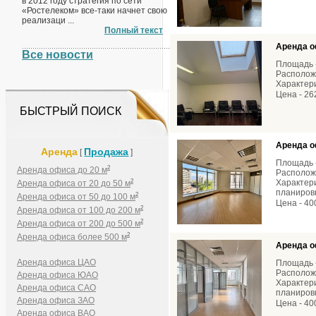
в 2012 году стратегия по сети
«Ростелеком» все-таки начнет свою
реализаци ...
Полный текст
Аренда о
Все новости
Площадь -
Расположе
Характери
Цена - 26
БЫСТРЫЙ ПОИСК
Аренда о
Аренда
Продажа
[
]
Площадь 
2
Аренда офиса до 20 м
Расположе
2
Характери
Аренда офиса от 20 до 50 м
планировк
2
Аренда офиса от 50 до 100 м
Цена - 40
2
Аренда офиса от 100 до 200 м
2
Аренда офиса от 200 до 500 м
2
Аренда офиса более 500 м
Аренда о
Аренда офиса ЦАО
Площадь -
Расположе
Аренда офиса ЮАО
Характери
Аренда офиса САО
планировк
Аренда офиса ЗАО
Цена - 40
Аренда офиса ВАО