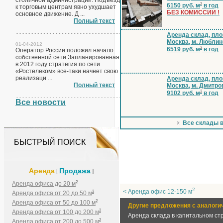
столичной администрации. Подъезд
2
6150 руб. м
в год
к торговым центрам явно ухудшает
БЕЗ КОМИССИИ !
основное движение. Д ...
Полный текст
Аренда склад, пло
Москва, м. Люблин
01-04-2012
2
6519 руб. м
в год
Оператор России положил начало
собственной сети Запланированная
в 2012 году стратегия по сети
«Ростелеком» все-таки начнет свою
реализаци ...
Аренда склад, пло
Полный текст
Москва, м. Дмитро
2
9102 руб. м
в год
Все новости
Все склады 
БЫСТРЫЙ ПОИСК
Аренда
Продажа
[
]
2
Аренда офиса до 20 м
2
< Аренда офис 12-150 м
2
Аренда офиса от 20 до 50 м
2
Аренда офиса от 50 до 100 м
Другие предложения с аналоги
2
Аренда офиса от 100 до 200 м
Аренда склада в капитальном ст
2
Аренда офиса от 200 до 500 м