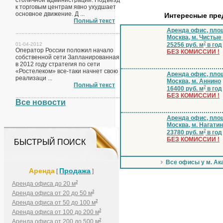
столичной администрации. Подъезд
к торговым центрам явно ухудшает
основное движение. Д ...
Интересные пр
Полный текст
Аренда офис, площ
Москва, м. Чистые
2
01-04-2012
25256 руб. м
в год
Оператор России положил начало
БЕЗ КОМИССИИ !
собственной сети Запланированная
в 2012 году стратегия по сети
«Ростелеком» все-таки начнет свою
Аренда офис, площ
реализаци ...
Москва, м. Аннино
Полный текст
2
16400 руб. м
в год
БЕЗ КОМИССИИ !
Все новости
Аренда офис, площ
Москва, м. Нагати
2
23780 руб. м
в год
БЕЗ КОМИССИИ !
БЫСТРЫЙ ПОИСК
Все офисы у м. А
Аренда
Продажа
[
]
2
Аренда офиса до 20 м
2
Аренда офиса от 20 до 50 м
2
Аренда офиса от 50 до 100 м
2
Аренда офиса от 100 до 200 м
2
Аренда офиса от 200 до 500 м