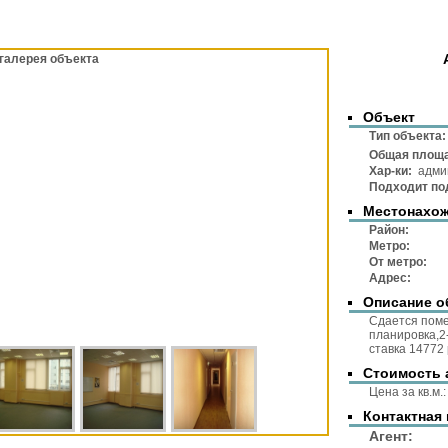
галерея объекта
Объект
Тип объек
Общая площ
Хар-ки:
админ
Подходит по
Местонахо
Район
Метр
От метр
Адре
Описание о
Сдается пом
планировка,2
ставка 14772 р
Стоимость 
Цена за 
Контактная
Аге