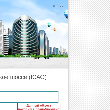
кое шоссе (ЮАО)
Данный объект
находится сдано/продано