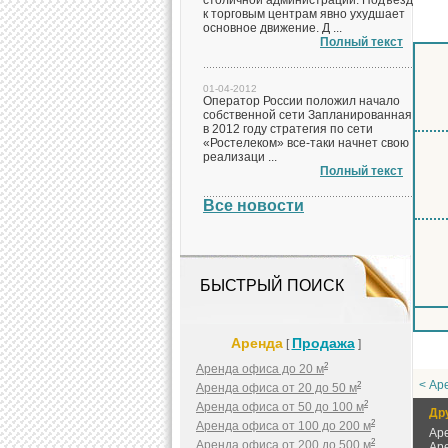
столичной администрации. Подъезд
к торговым центрам явно ухудшает
основное движение. Д ...
Полный текст
01-04-2012
Оператор России положил начало
собственной сети Запланированная
в 2012 году стратегия по сети
«Ростелеком» все-таки начнет свою
реализаци ...
Полный текст
Все новости
БЫСТРЫЙ ПОИСК
Аренда
Продажа
[
]
2
Аренда офиса до 20 м
< Ар
2
Аренда офиса от 20 до 50 м
2
Аренда офиса от 50 до 100 м
Др
2
Аренда офиса от 100 до 200 м
Ар
2
Аренда офиса от 200 до 500 м
Ар