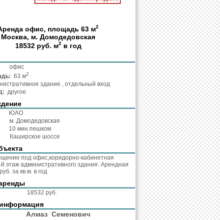
2
Аренда офис, площадь 63 м
Москва, м. Домодедовская
2
18532 руб. м
в год
та:
офис
2
адь:
63 м
истративное здание , отдельный вход
д:
другое
ждение
:
ЮАО
о:
м. Домодедовская
о:
10 мин.пешком
с:
Каширское шоссе
бъекта
ещение под офис,коридорно-кабинетная
-й этаж административного здания. Арендная
уб. за кв.м. в год
аренды
кв.м.:
18532 руб.
 информация
нт:
Алмаз Семенович