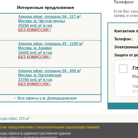
Телеф
Интересные предложения
Если Вас заи
заявку, и отв
2
Аренда офис, площадь 58 - 117 м
Москва, м. Чистые пруды
2
25256 руб. м
в год
БЕЗ КОМИССИИ !
Контактное 
Телефон :
2
Аренда офис, площадь 45 - 1200 м
Электронная
Москва, м. Аннино
2
16400 руб. м
в год
Защита от р
БЕЗ КОМИССИИ !
2
Аренда офис, площадь 50 - 400 м
Москва, м. Нагатинская
2
23780 руб. м
в год
БЕЗ КОМИССИИ !
Все офисы у м. Домодедовская
2
енда офис 155 м
угие предложения с аналогичными характеристиками:
енда офиса в административном здании
енда офиса с отдельным входом