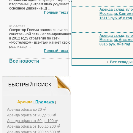
столичной администрации. Подъезд
к торговым центрам явно ухудшает
основное движение. Д ...
Аренда склад, пло
Полный текст
Москва, м. Кантем
2
16113 руб. м
в год
01-04-2012
Оператор России положил начало
собственной сети Запланированная
Аренда склад, пло
в 2012 году стратегия по сети
Москва, м. Авиамо
«Ростелеком» все-таки начнет свою
2
8815 руб. м
в год
реализаци ...
Полный текст
Все новости
Все склады
БЫСТРЫЙ ПОИСК
Аренда
Продажа
[
]
2
Аренда офиса до 20 м
2
Аренда офиса от 20 до 50 м
2
Аренда офиса от 50 до 100 м
2
Аренда офиса от 100 до 200 м
2
Аренда офиса от 200 до 500 м