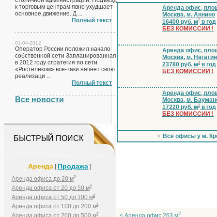
столичной администрации. Подъезд
к торговым центрам явно ухудшает
Аренда офис, площ
основное движение. Д ...
Москва, м. Аннино
Полный текст
2
16400 руб. м
в год
БЕЗ КОМИССИИ !
01-04-2012
Оператор России положил начало
Аренда офис, площ
собственной сети Запланированная
Москва, м. Нагати
в 2012 году стратегия по сети
2
23780 руб. м
в год
«Ростелеком» все-таки начнет свою
БЕЗ КОМИССИИ !
реализаци ...
Полный текст
Аренда офис, площ
Все новости
Москва, м. Бауман
2
17220 руб. м
в год
БЕЗ КОМИССИИ !
Все офисы у м. К
БЫСТРЫЙ ПОИСК
Аренда
Продажа
[
]
2
Аренда офиса до 20 м
2
Аренда офиса от 20 до 50 м
2
Аренда офиса от 50 до 100 м
2
Аренда офиса от 100 до 200 м
2
2
Аренда офиса от 200 до 500 м
< Аренда офис 263 м