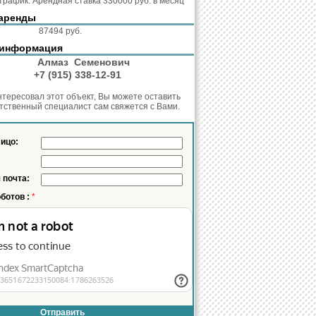
рафик. Арендная ставка 330000 руб. в месяц
аренды
кв.м.:
87494 руб.
 информация
нт:
Алмаз Семенович
он:
+7 (915) 338-12-91
нтересовал этот объект, Вы можете оставить
етственный специалист сам свяжется с Вами.
лицо:
 почта:
оботов :
*