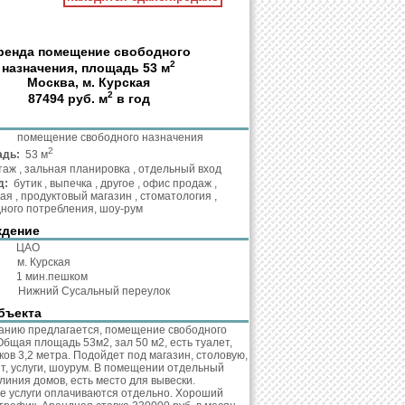
ренда помещение свободного
2
назначения, площадь 53 м
Москва, м. Курская
2
87494 руб. м
в год
та:
помещение свободного назначения
2
адь:
53 м
таж , зальная планировка , отдельный вход
д:
бутик , выпечка , другое , офис продаж ,
я , продуктовый магазин , стоматология ,
ного потребления, шоу-рум
ждение
:
ЦАО
о:
м. Курская
о:
1 мин.пешком
с:
Нижний Сусальный переулок
бъекта
анию предлагается, помещение свободного
Общая площадь 53м2, зал 50 м2, есть туалет,
ков 3,2 метра. Подойдет под магазин, столовую,
т, услуги, шоурум. В помещении отдельный
линия домов, есть место для вывески.
 услуги оплачиваются отдельно. Хороший