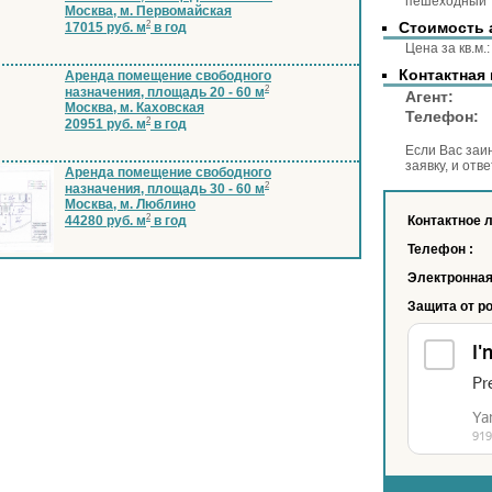
пешеходный т
Москва, м. Первомайская
2
Стоимость 
17015 руб. м
в год
Цена за 
Контактная
Аренда помещение свободного
2
назначения, площадь 20 - 60 м
Аге
Москва, м. Каховская
Телеф
2
20951 руб. м
в год
Если Вас заи
заявку, и отв
Аренда помещение свободного
2
назначения, площадь 30 - 60 м
Москва, м. Люблино
2
44280 руб. м
в год
Контактное 
Телефон :
Электронная
Защита от р