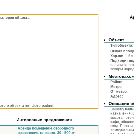
А
галерея объекта
Объект
Тип объек
Общая площ
Хар-ки:
1-й э
Подходит по
парикмахерска
товары народ
Местонахо
Район
Метр
От метр
Адре
Описание о
 этого объекта нет фотографий.
Вашему вним
назначения. 
высота потол
Интересные предложения
кафе, общепи
вход. Первая 
Аренда помещение свободного
Коммунальные
2
назначения, площадь 30 - 500 м