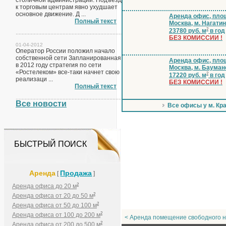
столичной администрации. Подъезд
к торговым центрам явно ухудшает
основное движение. Д ...
Аренда офис, площ
Полный текст
Москва, м. Нагати
2
23780 руб. м
в год
БЕЗ КОМИССИИ !
01-04-2012
Оператор России положил начало
собственной сети Запланированная
Аренда офис, площ
в 2012 году стратегия по сети
Москва, м. Бауман
«Ростелеком» все-таки начнет свою
2
17220 руб. м
в год
реализаци ...
БЕЗ КОМИССИИ !
Полный текст
Все новости
Все офисы у м. Кр
БЫСТРЫЙ ПОИСК
Аренда
Продажа
[
]
2
Аренда офиса до 20 м
2
Аренда офиса от 20 до 50 м
2
Аренда офиса от 50 до 100 м
2
Аренда офиса от 100 до 200 м
< Аренда помещение свободного н
2
Аренда офиса от 200 до 500 м