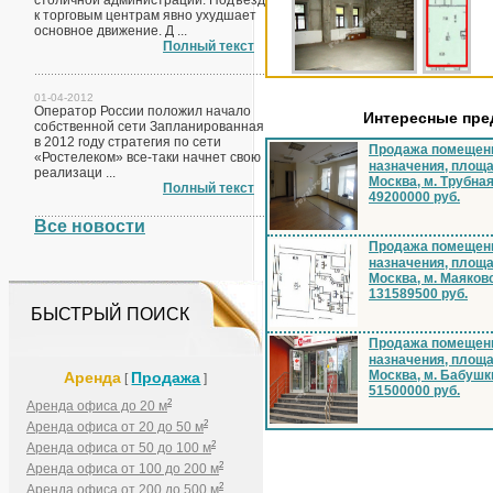
столичной администрации. Подъезд
к торговым центрам явно ухудшает
основное движение. Д ...
Полный текст
01-04-2012
Оператор России положил начало
Интересные пр
собственной сети Запланированная
в 2012 году стратегия по сети
Продажа помещени
«Ростелеком» все-таки начнет свою
назначения, площа
реализаци ...
Москва, м. Трубна
Полный текст
49200000 руб.
Все новости
Продажа помещени
назначения, площа
Москва, м. Маяков
131589500 руб.
БЫСТРЫЙ ПОИСК
Продажа помещени
назначения, площа
Москва, м. Бабушк
Аренда
Продажа
[
]
51500000 руб.
2
Аренда офиса до 20 м
2
Аренда офиса от 20 до 50 м
2
Аренда офиса от 50 до 100 м
2
Аренда офиса от 100 до 200 м
2
Аренда офиса от 200 до 500 м