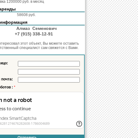
вка 1200000 руб. в месяц
аренды
кв.м.:
58608 руб.
 информация
нт:
Алмаз Семенович
он:
+7 (915) 338-12-91
нтересовал этот объект, Вы можете оставить
етственный специалист сам свяжется с Вами.
лицо:
 почта:
оботов :
*