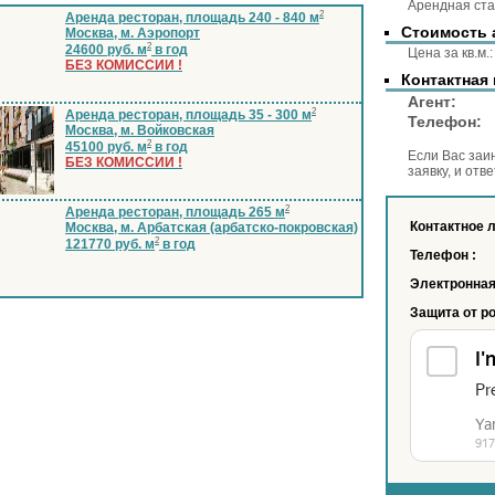
Арендная ста
2
Аренда ресторан, площадь 240 - 840 м
Стоимость 
Москва, м. Аэропорт
2
24600 руб. м
в год
Цена за 
БЕЗ КОМИССИИ !
Контактная
Аге
2
Аренда ресторан, площадь 35 - 300 м
Телеф
Москва, м. Войковская
2
45100 руб. м
в год
Если Вас заи
БЕЗ КОМИССИИ !
заявку, и отв
2
Аренда ресторан, площадь 265 м
Контактное 
Москва, м. Арбатская (арбатско-покровская)
2
121770 руб. м
в год
Телефон :
Электронная
Защита от р