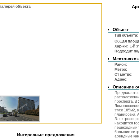
Ар
галерея объекта
Объект
Тип объек
Общая площ
Хар-ки:
1-й э
Подходит по
Местонахо
Район
Метр
От метр
Адре
Описание о
Предлагается
расположенно
проспекта. В
Ломоносовски
этаж 185м2, 
планировка. 
Электроэнерг
находится го
пешеходный т
большие витр
Интересные предложения
арендные кан