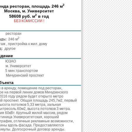
2
енда ресторан, площадь 246 м
Москва, м. Университет
2
58608 руб. м
в год
БЕЗ КОМИССИИ !
та:
ресторан
2
адь:
246 м
таж , пристройка к жил. дому
д:
другое
ждение
:
ЮЗАО
о:
м. Университет
о:
5 мин.транспортом
с:
Мичуринский проспект
бъекта
 в аренду, помещение под ресторан,
е на первой линии домов Мичуринского
 2016 году рядом будет открыто метро
й проспект. Общая площадь 245,7м2, первый
высота потолков 5,33 метра, зальная
Антресоль 60м2, высота потолков 3 метра.
ия 60кВт. Крупный жилой массив, рядом
стиница Университетская, хороший
рафик, отличные рекламные возможности,
ины вдоль фасада. Предоставляются
икулы. Долгосрочный договор аренды.