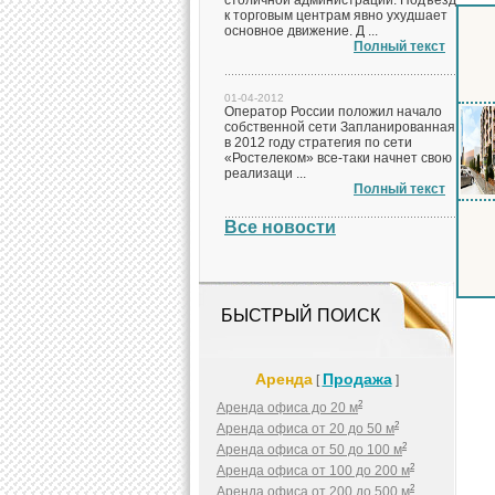
столичной администрации. Подъезд
к торговым центрам явно ухудшает
основное движение. Д ...
Полный текст
01-04-2012
Оператор России положил начало
собственной сети Запланированная
в 2012 году стратегия по сети
«Ростелеком» все-таки начнет свою
реализаци ...
Полный текст
Все новости
БЫСТРЫЙ ПОИСК
Аренда
Продажа
[
]
2
Аренда офиса до 20 м
2
Аренда офиса от 20 до 50 м
2
Аренда офиса от 50 до 100 м
2
Аренда офиса от 100 до 200 м
2
Аренда офиса от 200 до 500 м