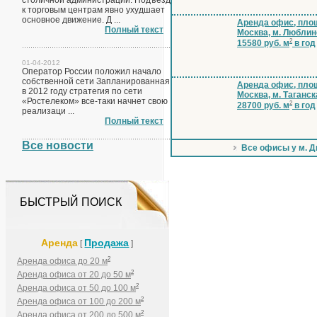
столичной администрации. Подъезд
к торговым центрам явно ухудшает
основное движение. Д ...
Аренда офис, площ
Полный текст
Москва, м. Люблин
2
15580 руб. м
в год
01-04-2012
Оператор России положил начало
собственной сети Запланированная
Аренда офис, площ
в 2012 году стратегия по сети
Москва, м. Таганск
«Ростелеком» все-таки начнет свою
2
28700 руб. м
в год
реализаци ...
Полный текст
Все новости
Все офисы у м. 
БЫСТРЫЙ ПОИСК
Аренда
Продажа
[
]
2
Аренда офиса до 20 м
2
Аренда офиса от 20 до 50 м
2
Аренда офиса от 50 до 100 м
2
Аренда офиса от 100 до 200 м
2
Аренда офиса от 200 до 500 м