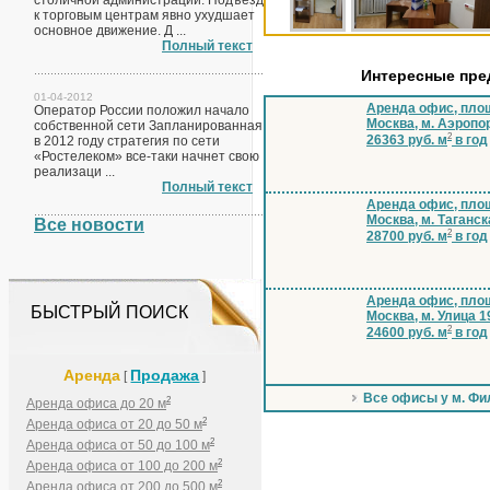
столичной администрации. Подъезд
к торговым центрам явно ухудшает
основное движение. Д ...
Полный текст
Интересные пр
01-04-2012
Аренда офис, пло
Оператор России положил начало
Москва, м. Аэропо
собственной сети Запланированная
2
26363 руб. м
в год
в 2012 году стратегия по сети
«Ростелеком» все-таки начнет свою
реализаци ...
Полный текст
Аренда офис, площ
Москва, м. Таганск
Все новости
2
28700 руб. м
в год
Аренда офис, площ
БЫСТРЫЙ ПОИСК
Москва, м. Улица 1
2
24600 руб. м
в год
Аренда
Продажа
[
]
Все офисы у м. Фи
2
Аренда офиса до 20 м
2
Аренда офиса от 20 до 50 м
2
Аренда офиса от 50 до 100 м
2
Аренда офиса от 100 до 200 м
2
Аренда офиса от 200 до 500 м