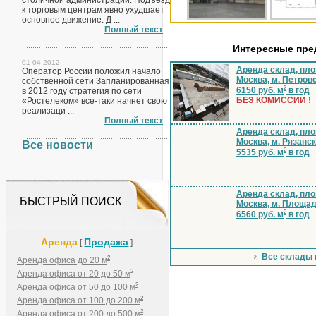
столичной администрации. Подъезд
к торговым центрам явно ухудшает
основное движение. Д ...
Полный текст
Интересные пр
01-04-2012
Аренда склад, пло
Оператор России положил начало
Москва, м. Петров
собственной сети Запланированная
2
6150 руб. м
в год
в 2012 году стратегия по сети
БЕЗ КОМИССИИ !
«Ростелеком» все-таки начнет свою
реализаци ...
Полный текст
Аренда склад, пло
Москва, м. Рязанс
Все новости
2
5535 руб. м
в год
Аренда склад, пло
БЫСТРЫЙ ПОИСК
Москва, м. Площа
2
6560 руб. м
в год
Аренда
Продажа
[
]
Все склады
2
Аренда офиса до 20 м
2
Аренда офиса от 20 до 50 м
2
Аренда офиса от 50 до 100 м
2
Аренда офиса от 100 до 200 м
2
Аренда офиса от 200 до 500 м