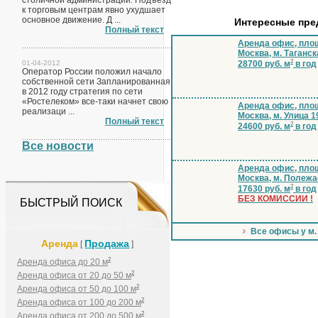
столичной администрации. Подъезд
к торговым центрам явно ухудшает
основное движение. Д ...
Интересные пр
Полный текст
Аренда офис, площ
Москва, м. Таганск
2
01-04-2012
28700 руб. м
в год
Оператор России положил начало
собственной сети Запланированная
в 2012 году стратегия по сети
«Ростелеком» все-таки начнет свою
Аренда офис, площ
реализаци ...
Москва, м. Улица 1
Полный текст
2
24600 руб. м
в год
Все новости
Аренда офис, площ
Москва, м. Полеж
2
17630 руб. м
в год
БЕЗ КОМИССИИ !
БЫСТРЫЙ ПОИСК
Все офисы у м.
Аренда
Продажа
[
]
2
Аренда офиса до 20 м
2
Аренда офиса от 20 до 50 м
2
Аренда офиса от 50 до 100 м
2
Аренда офиса от 100 до 200 м
2
Аренда офиса от 200 до 500 м