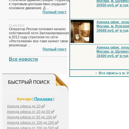
столичной администрации. Подъезд
Москва, м. Щукинс
к торговым центрам явно ухудшает
2
20500 руб. м
в год
основное движение. Д ...
Полный текст
Аренда офис, площ
01-04-2012
Москва, м. Курская
Оператор России положил начало
2
39688 руб. м
в год
собственной сети Запланированная
в 2012 году стратегия по сети
«Ростелеком» все-таки начнет свою
реализаци ...
Аренда офис, площ
Полный текст
Москва, м. Щукинс
2
16400 руб. м
в год
Все новости
Все офисы у м. 
БЫСТРЫЙ ПОИСК
Аренда
Продажа
[
]
2
Аренда офиса до 20 м
2
Аренда офиса от 20 до 50 м
2
Аренда офиса от 50 до 100 м
2
Аренда офиса от 100 до 200 м
2
Аренда офиса от 200 до 500 м