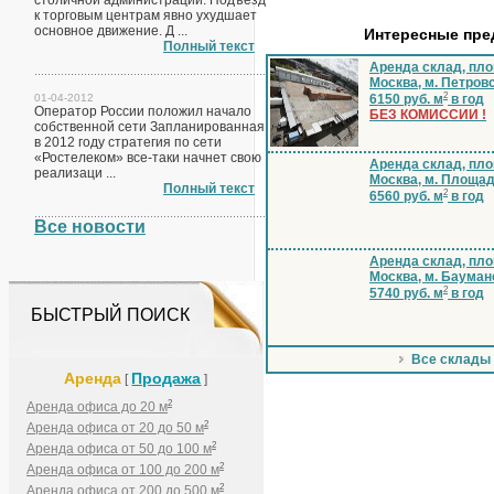
столичной администрации. Подъезд
к торговым центрам явно ухудшает
основное движение. Д ...
Интересные пр
Полный текст
Аренда склад, пло
Москва, м. Петров
2
01-04-2012
6150 руб. м
в год
Оператор России положил начало
БЕЗ КОМИССИИ !
собственной сети Запланированная
в 2012 году стратегия по сети
«Ростелеком» все-таки начнет свою
Аренда склад, пло
реализаци ...
Москва, м. Площа
Полный текст
2
6560 руб. м
в год
Все новости
Аренда склад, пло
Москва, м. Бауман
2
5740 руб. м
в год
БЫСТРЫЙ ПОИСК
Все склады
Аренда
Продажа
[
]
2
Аренда офиса до 20 м
2
Аренда офиса от 20 до 50 м
2
Аренда офиса от 50 до 100 м
2
Аренда офиса от 100 до 200 м
2
Аренда офиса от 200 до 500 м