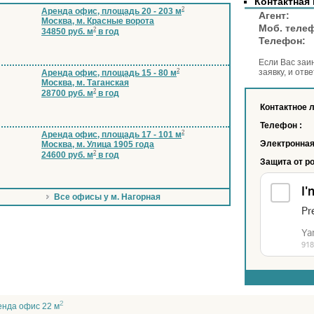
Контактная
2
Аренда офис, площадь 20 - 203 м
Аге
Москва, м. Красные ворота
Моб. тел
2
34850 руб. м
в год
Телеф
Если Вас заи
2
заявку, и отв
Аренда офис, площадь 15 - 80 м
Москва, м. Таганская
2
28700 руб. м
в год
Контактное 
Телефон :
2
Аренда офис, площадь 17 - 101 м
Электронная
Москва, м. Улица 1905 года
2
24600 руб. м
в год
Защита от р
Все офисы у м. Нагорная
2
енда офис 22 м