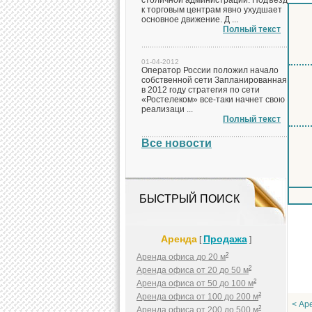
столичной администрации. Подъезд
к торговым центрам явно ухудшает
основное движение. Д ...
Полный текст
01-04-2012
Оператор России положил начало
собственной сети Запланированная
в 2012 году стратегия по сети
«Ростелеком» все-таки начнет свою
реализаци ...
Полный текст
Все новости
БЫСТРЫЙ ПОИСК
Аренда
Продажа
[
]
2
Аренда офиса до 20 м
2
Аренда офиса от 20 до 50 м
2
Аренда офиса от 50 до 100 м
2
Аренда офиса от 100 до 200 м
< Ар
2
Аренда офиса от 200 до 500 м