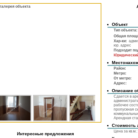
галерея объекта
Объект
Тип объек
Общая площ
Хар-ки:
админ
юр. адрес
Подходит по
Юридический
Местонахо
Район
Метр
От метр
Адре
Описание о
Сдается в ар
администрати
рабочее сост
пропускная с
коммунальные
Арендная ста
Стоимость 
Цена за 
Интересные предложения