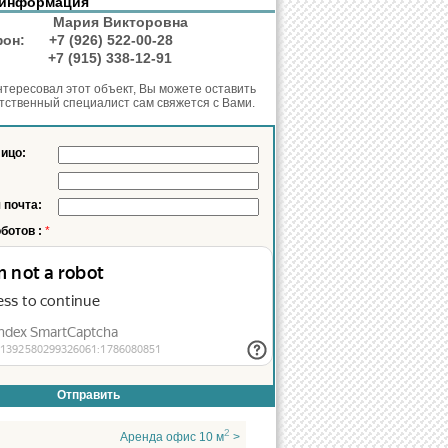
 информация
нт:
Мария Викторовна
ефон:
+7 (926) 522-00-28
он:
+7 (915) 338-12-91
нтересовал этот объект, Вы можете оставить
етственный специалист сам свяжется с Вами.
лицо:
 почта:
оботов :
*
2
Аренда офис 10 м
>