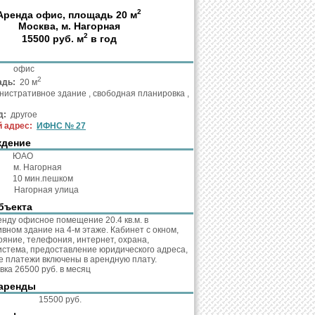
2
Аренда офис, площадь 20 м
Москва, м. Нагорная
2
15500 руб. м
в год
та:
офис
2
адь:
20 м
истративное здание , свободная планировка ,
д:
другое
 адрес:
ИФНС № 27
ждение
:
ЮАО
о:
м. Нагорная
о:
10 мин.пешком
с:
Нагорная улица
бъекта
енду офисное помещение 20.4 кв.м. в
вном здание на 4-м этаже. Кабинет с окном,
ояние, телефония, интернет, охрана,
истема, предоставление юридического адреса,
 платежи включены в арендную плату.
вка 26500 руб. в месяц
аренды
кв.м.:
15500 руб.