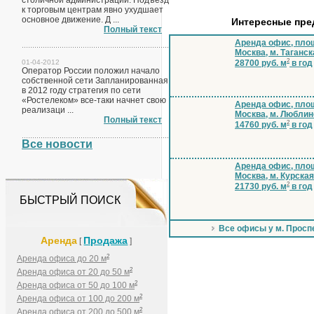
столичной администрации. Подъезд
к торговым центрам явно ухудшает
основное движение. Д ...
Интересные пр
Полный текст
Аренда офис, площ
Москва, м. Таганск
2
01-04-2012
28700 руб. м
в год
Оператор России положил начало
собственной сети Запланированная
в 2012 году стратегия по сети
«Ростелеком» все-таки начнет свою
Аренда офис, площ
реализаци ...
Москва, м. Люблин
Полный текст
2
14760 руб. м
в год
Все новости
Аренда офис, площ
Москва, м. Курская
2
21730 руб. м
в год
БЫСТРЫЙ ПОИСК
Все офисы у м. Просп
Аренда
Продажа
[
]
2
Аренда офиса до 20 м
2
Аренда офиса от 20 до 50 м
2
Аренда офиса от 50 до 100 м
2
Аренда офиса от 100 до 200 м
2
Аренда офиса от 200 до 500 м