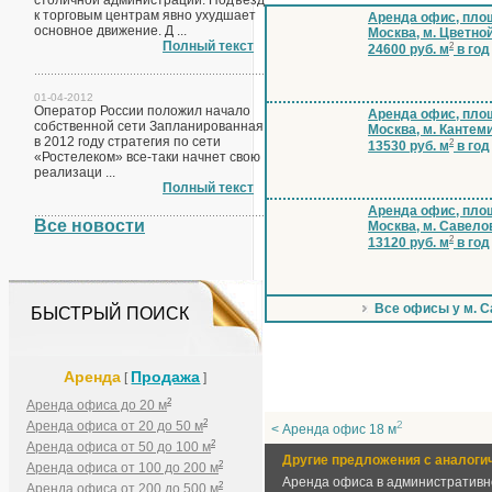
столичной администрации. Подъезд
к торговым центрам явно ухудшает
Аренда офис, площ
основное движение. Д ...
Москва, м. Цветно
Полный текст
2
24600 руб. м
в год
01-04-2012
Оператор России положил начало
Аренда офис, площ
собственной сети Запланированная
Москва, м. Кантем
в 2012 году стратегия по сети
2
13530 руб. м
в год
«Ростелеком» все-таки начнет свою
реализаци ...
Полный текст
Аренда офис, площ
Все новости
Москва, м. Савело
2
13120 руб. м
в год
Все офисы у м. 
БЫСТРЫЙ ПОИСК
Аренда
Продажа
[
]
2
Аренда офиса до 20 м
2
Аренда офиса от 20 до 50 м
2
< Аренда офис 18 м
2
Аренда офиса от 50 до 100 м
Другие предложения с аналоги
2
Аренда офиса от 100 до 200 м
Аренда офиса в административн
2
Аренда офиса от 200 до 500 м