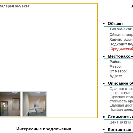
галерея объекта
Объект
Тип объек
Общая площ
Хар-ки:
админ
Подходит по
Юридический
Местонахо
Район
Метр
От метр
Адре
Описание о
Сдается в ар
на третьем э
Офисная отде
стоимость ар
Шаговая дост
Прямая аренд
Стоимость 
Цена за 
Интересные предложения
Контактная