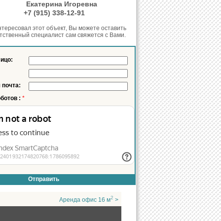
нт:
Екатерина Игоревна
он:
+7 (915) 338-12-91
нтересовал этот объект, Вы можете оставить
етственный специалист сам свяжется с Вами.
лицо:
 почта:
оботов :
*
2
Аренда офис 16 м
>