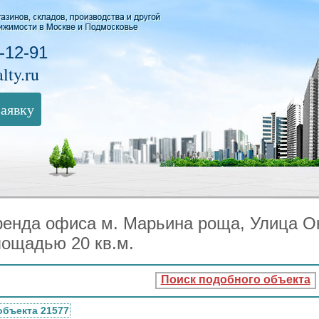
-12-91
lty.ru
заявку
ренда офиса м. Марьина роща, Улица О
лощадью 20 кв.м.
Поиск подобного объекта
объекта 21577