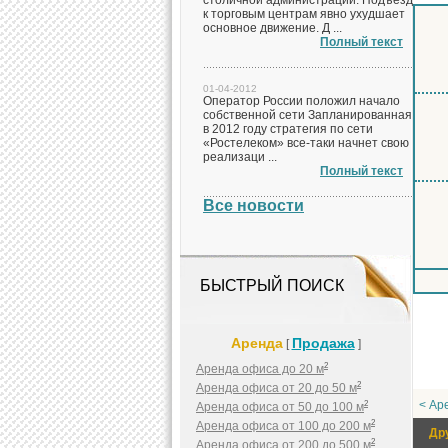
столичной администрации. Подъезд
к торговым центрам явно ухудшает
основное движение. Д ...
Полный текст
01-04-2012
Оператор России положил начало
собственной сети Запланированная
в 2012 году стратегия по сети
«Ростелеком» все-таки начнет свою
реализаци ...
Полный текст
Все новости
БЫСТРЫЙ ПОИСК
Аренда
Продажа
[
]
2
Аренда офиса до 20 м
2
Аренда офиса от 20 до 50 м
< Ар
2
Аренда офиса от 50 до 100 м
2
Аренда офиса от 100 до 200 м
Др
2
Аренда офиса от 200 до 500 м