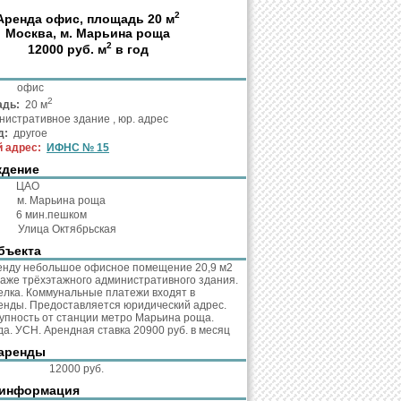
2
Аренда офис, площадь 20 м
Москва, м. Марьина роща
2
12000 руб. м
в год
та:
офис
2
адь:
20 м
истративное здание , юр. адрес
д:
другое
 адрес:
ИФНС № 15
ждение
:
ЦАО
о:
м. Марьина роща
о:
6 мин.пешком
с:
Улица Октябрьская
бъекта
енду небольшое офисное помещение 20,9 м2
таже трёхэтажного административного здания.
лка. Коммунальные платежи входят в
енды. Предоставляется юридический адрес.
упность от станции метро Марьина роща.
а. УСН. Арендная ставка 20900 руб. в месяц
аренды
кв.м.:
12000 руб.
 информация