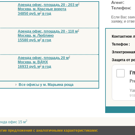
Аге
2
Аренда офис, площадь 20 - 203 м
Телеф
Москва, м. Красные ворота
2
34850 руб. м
в год
Если Вас заи
заявку, и отв
2
Аренда офис, площадь 20 - 110 м
Москва, м. Люблино
Контактное 
2
15580 руб. м
в год
Телефон :
Электронная
2
Аренда офис, площадь 20 м
Защита от р
Москва, м. ВДНХ
2
16933 руб. м
в год
Все офисы у м. Марьина роща
2
енда офис 15 м
угие предложения с аналогичными характеристиками: