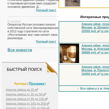
столичной администрации. Подъезд
к торговым центрам явно ухудшает
основное движение. Д ...
Полный текст
Интересные пр
01-04-2012
Аренда офис, площ
Оператор России положил начало
Москва, м. Щукинс
собственной сети Запланированная
2
20500 руб. м
в год
в 2012 году стратегия по сети
«Ростелеком» все-таки начнет свою
реализаци ...
Полный текст
Аренда офис, площ
Москва, м. Курская
Все новости
2
39688 руб. м
в год
Аренда офис, площ
БЫСТРЫЙ ПОИСК
Москва, м. Пролет
2
16400 руб. м
в год
Аренда
Продажа
[
]
Все офисы у м. Но
2
Аренда офиса до 20 м
2
Аренда офиса от 20 до 50 м
2
Аренда офиса от 50 до 100 м
2
Аренда офиса от 100 до 200 м
2
Аренда офиса от 200 до 500 м