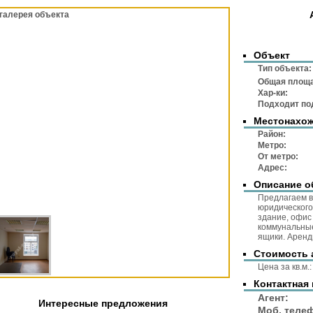
галерея объекта
Объект
Тип объек
Общая площ
Хар-ки:
Подходит по
Местонахо
Район
Метр
От метр
Адре
Описание о
Предлагаем в
юридического
здание, офис
коммунальные
ящики. Аренд
Стоимость 
Цена за 
Контактная
Аге
Интересные предложения
Моб. тел