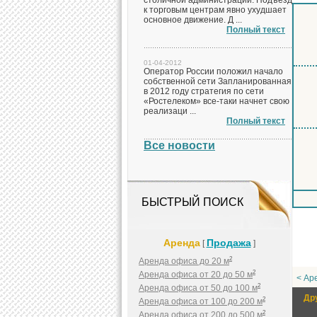
столичной администрации. Подъезд
к торговым центрам явно ухудшает
основное движение. Д ...
Полный текст
01-04-2012
Оператор России положил начало
собственной сети Запланированная
в 2012 году стратегия по сети
«Ростелеком» все-таки начнет свою
реализаци ...
Полный текст
Все новости
БЫСТРЫЙ ПОИСК
Аренда
Продажа
[
]
2
Аренда офиса до 20 м
2
Аренда офиса от 20 до 50 м
< Ар
2
Аренда офиса от 50 до 100 м
Др
2
Аренда офиса от 100 до 200 м
2
Аренда офиса от 200 до 500 м