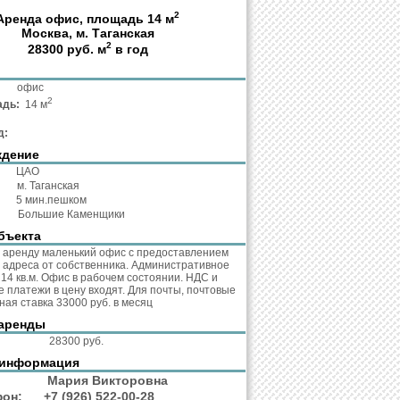
2
Аренда офис, площадь 14 м
Москва, м. Таганская
2
28300 руб. м
в год
та:
офис
2
адь:
14 м
д:
ждение
:
ЦАО
о:
м. Таганская
о:
5 мин.пешком
с:
Большие Каменщики
бъекта
 аренду маленький офис с предоставлением
 адреса от собственника. Административное
 14 кв.м. Офис в рабочем состоянии. НДС и
 платежи в цену входят. Для почты, почтовые
ная ставка 33000 руб. в месяц
аренды
кв.м.:
28300 руб.
 информация
нт:
Мария Викторовна
ефон:
+7 (926) 522-00-28