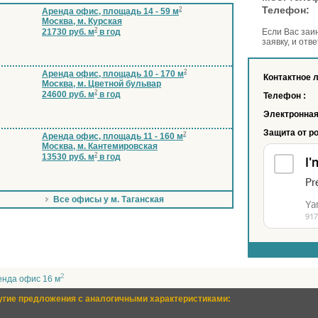
Телеф
2
Аренда офис, площадь 14 - 59 м
Москва, м. Курская
2
21730 руб. м
в год
Если Вас заи
заявку, и отв
2
Аренда офис, площадь 10 - 170 м
Контактное 
Москва, м. Цветной бульвар
2
24600 руб. м
в год
Телефон :
Электронная
Защита от р
2
Аренда офис, площадь 11 - 160 м
Москва, м. Кантемировская
2
13530 руб. м
в год
Все офисы у м. Таганская
2
енда офис 16 м
угие предложения с аналогичными характеристиками: