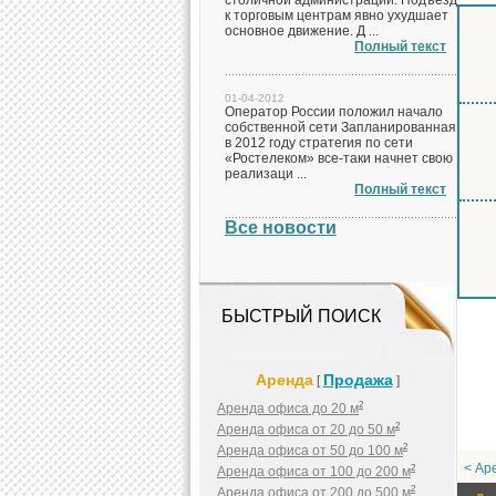
столичной администрации. Подъезд
к торговым центрам явно ухудшает
основное движение. Д ...
Полный текст
01-04-2012
Оператор России положил начало
собственной сети Запланированная
в 2012 году стратегия по сети
«Ростелеком» все-таки начнет свою
реализаци ...
Полный текст
Все новости
БЫСТРЫЙ ПОИСК
Аренда
Продажа
[
]
2
Аренда офиса до 20 м
2
Аренда офиса от 20 до 50 м
2
Аренда офиса от 50 до 100 м
< Ар
2
Аренда офиса от 100 до 200 м
2
Аренда офиса от 200 до 500 м