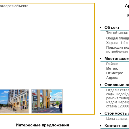
А
галерея объекта
Объект
Тип объек
Общая площ
Хар-ки:
1-й э
Подходит по
потребления
Местонахо
Район
Метр
От метр
Адре
Описание о
Отдел в сете
сад». Подойде
ремонт телефо
Рядом Перекр
ставка 120000
Стоимость 
Цена за 
Интересные предложения
Контактная