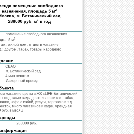
ренда помещение свободного
2
назначения, площадь 5 м
Москва, м. Ботанический сад
2
288000 руб. м
в год
та:
помещение свободного назначения
2
адь:
5 м
таж , жилой дом , отдел в магазине
д:
другое , табак, товары народного
ждение
:
СВАО
о:
м. Ботанический сад
о:
4 мин.пешком
с:
Лазоревый проезд
бъекта
вом магазине цветы в ЖК «LIFE-Ботанический
т под такие виды деятельности как: табак,
нов, кофе с собой, услуги, торговлю и т.д.
есток, много магазинов и кафе. Арендная
 руб. в месяц
аренды
кв.м.:
288000 руб.
 информация