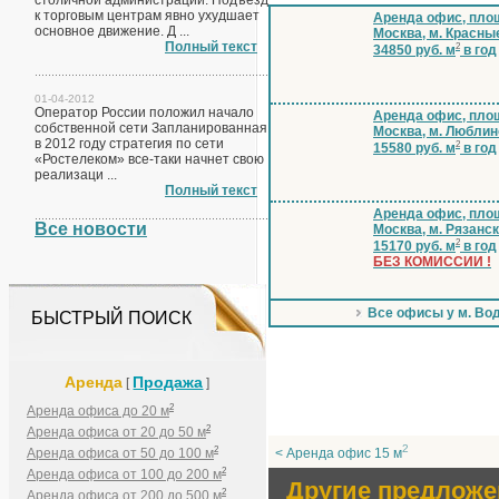
столичной администрации. Подъезд
к торговым центрам явно ухудшает
Аренда офис, площ
основное движение. Д ...
Москва, м. Красны
Полный текст
2
34850 руб. м
в год
01-04-2012
Оператор России положил начало
Аренда офис, площ
собственной сети Запланированная
Москва, м. Люблин
в 2012 году стратегия по сети
2
15580 руб. м
в год
«Ростелеком» все-таки начнет свою
реализаци ...
Полный текст
Аренда офис, площ
Все новости
Москва, м. Рязанс
2
15170 руб. м
в год
БЕЗ КОМИССИИ !
Все офисы у м. Во
БЫСТРЫЙ ПОИСК
Аренда
Продажа
[
]
2
Аренда офиса до 20 м
2
Аренда офиса от 20 до 50 м
2
2
Аренда офиса от 50 до 100 м
< Аренда офис 15 м
2
Аренда офиса от 100 до 200 м
Другие предложе
2
Аренда офиса от 200 до 500 м