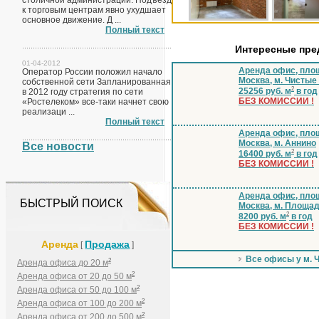
столичной администрации. Подъезд
к торговым центрам явно ухудшает
основное движение. Д ...
Полный текст
Интересные пр
01-04-2012
Аренда офис, площ
Оператор России положил начало
Москва, м. Чистые
собственной сети Запланированная
2
25256 руб. м
в год
в 2012 году стратегия по сети
БЕЗ КОМИССИИ !
«Ростелеком» все-таки начнет свою
реализаци ...
Полный текст
Аренда офис, площ
Москва, м. Аннино
Все новости
2
16400 руб. м
в год
БЕЗ КОМИССИИ !
Аренда офис, площ
БЫСТРЫЙ ПОИСК
Москва, м. Площа
2
8200 руб. м
в год
БЕЗ КОМИССИИ !
Аренда
Продажа
[
]
Все офисы у м. 
2
Аренда офиса до 20 м
2
Аренда офиса от 20 до 50 м
2
Аренда офиса от 50 до 100 м
2
Аренда офиса от 100 до 200 м
2
Аренда офиса от 200 до 500 м