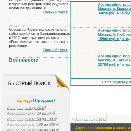
столичной администрации. Подъезд
к торговым центрам явно ухудшает
Аренда офис, площ
основное движение. Д ...
Москва, м. Красны
Полный текст
2
34850 руб. м
в год
01-04-2012
Оператор России положил начало
Аренда офис, площ
собственной сети Запланированная
Москва, м. Люблин
в 2012 году стратегия по сети
2
15580 руб. м
в год
«Ростелеком» все-таки начнет свою
реализаци ...
Полный текст
Аренда офис, площ
Все новости
Москва, м. Таганск
2
28700 руб. м
в год
Все офисы у 
БЫСТРЫЙ ПОИСК
Аренда
Продажа
[
]
2
Аренда офиса до 20 м
2
Аренда офиса от 20 до 50 м
2
2
Аренда офиса от 50 до 100 м
< Аренда офис 19 м
2
Аренда офиса от 100 до 200 м
Другие предложения с аналоги
2
Аренда офиса от 200 до 500 м