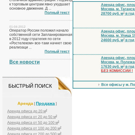
столичной администрации. Подъезд
к торговым центрам явно ухудшает
Аренда офис, площ
основное движение. Д ...
Москва, м. Таганск
Полный текст
2
28700 руб. м
в год
01-04-2012
Оператор России положил начало
Аренда офис, площ
собственной сети Запланированная
Москва, м. Улица 1
в 2012 году стратегия по сети
2
24600 руб. м
в год
«Ростелеком» все-таки начнет свою
реализаци ...
Полный текст
Аренда офис, площ
Все новости
Москва, м. Полеж
2
17630 руб. м
в год
БЕЗ КОМИССИИ !
Все офисы у м. П
БЫСТРЫЙ ПОИСК
Аренда
Продажа
[
]
2
Аренда офиса до 20 м
2
Аренда офиса от 20 до 50 м
2
Аренда офиса от 50 до 100 м
2
Аренда офиса от 100 до 200 м
2
Аренда офиса от 200 до 500 м