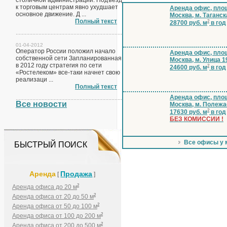
столичной администрации. Подъезд
к торговым центрам явно ухудшает
Аренда офис, площ
основное движение. Д ...
Москва, м. Таганск
Полный текст
2
28700 руб. м
в год
01-04-2012
Оператор России положил начало
Аренда офис, площ
собственной сети Запланированная
Москва, м. Улица 1
в 2012 году стратегия по сети
2
24600 руб. м
в год
«Ростелеком» все-таки начнет свою
реализаци ...
Полный текст
Аренда офис, площ
Все новости
Москва, м. Полеж
2
17630 руб. м
в год
БЕЗ КОМИССИИ !
Все офисы у 
БЫСТРЫЙ ПОИСК
Аренда
Продажа
[
]
2
Аренда офиса до 20 м
2
Аренда офиса от 20 до 50 м
2
Аренда офиса от 50 до 100 м
2
Аренда офиса от 100 до 200 м
2
Аренда офиса от 200 до 500 м