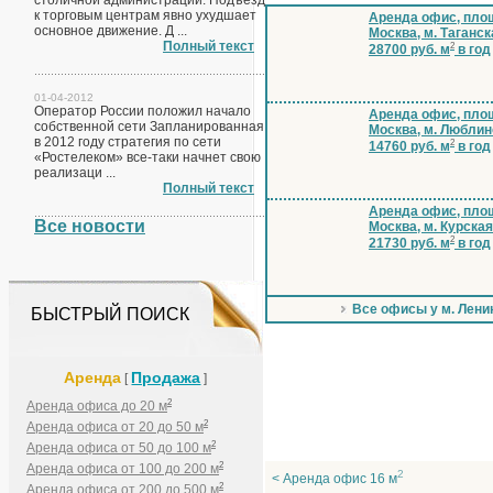
столичной администрации. Подъезд
к торговым центрам явно ухудшает
Аренда офис, площ
основное движение. Д ...
Москва, м. Таганск
Полный текст
2
28700 руб. м
в год
01-04-2012
Оператор России положил начало
Аренда офис, площ
собственной сети Запланированная
Москва, м. Люблин
в 2012 году стратегия по сети
2
14760 руб. м
в год
«Ростелеком» все-таки начнет свою
реализаци ...
Полный текст
Аренда офис, площ
Все новости
Москва, м. Курская
2
21730 руб. м
в год
Все офисы у м. Лени
БЫСТРЫЙ ПОИСК
Аренда
Продажа
[
]
2
Аренда офиса до 20 м
2
Аренда офиса от 20 до 50 м
2
Аренда офиса от 50 до 100 м
2
Аренда офиса от 100 до 200 м
2
< Аренда офис 16 м
2
Аренда офиса от 200 до 500 м