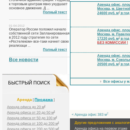
столичной администрации. Подъезд
к торговым центрам явно ухудшает
Аренда офис, площ
основное движение. Д ...
Москва, м. Цветно
Полный текст
2
24600 руб. м
в год
01-04-2012
Оператор России положил начало
Аренда офис, площ
собственной сети Запланированная
Москва, м. Павеле
в 2012 году стратегия по сети
2
17220 руб. м
в год
«Ростелеком» все-таки начнет свою
БЕЗ КОМИССИИ !
реализаци ...
Полный текст
Аренда офис, площ
Все новости
Москва, м. Соколь
2
20500 руб. м
в год
Все офисы у м
БЫСТРЫЙ ПОИСК
Аренда
Продажа
[
]
2
Аренда офиса до 20 м
2
Аренда офиса от 20 до 50 м
2
< Аренда офис 383 м
2
Аренда офиса от 50 до 100 м
Другие предложения с аналоги
2
Аренда офиса от 100 до 200 м
Аренда офиса на первом этаже
2
Аренда офиса от 200 до 500 м