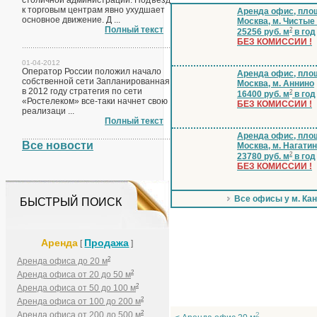
столичной администрации. Подъезд
к торговым центрам явно ухудшает
Аренда офис, площ
основное движение. Д ...
Москва, м. Чистые
Полный текст
2
25256 руб. м
в год
БЕЗ КОМИССИИ !
01-04-2012
Оператор России положил начало
Аренда офис, площ
собственной сети Запланированная
Москва, м. Аннино
в 2012 году стратегия по сети
2
16400 руб. м
в год
«Ростелеком» все-таки начнет свою
БЕЗ КОМИССИИ !
реализаци ...
Полный текст
Аренда офис, площ
Все новости
Москва, м. Нагати
2
23780 руб. м
в год
БЕЗ КОМИССИИ !
Все офисы у м. Ка
БЫСТРЫЙ ПОИСК
Аренда
Продажа
[
]
2
Аренда офиса до 20 м
2
Аренда офиса от 20 до 50 м
2
Аренда офиса от 50 до 100 м
2
Аренда офиса от 100 до 200 м
2
Аренда офиса от 200 до 500 м
2