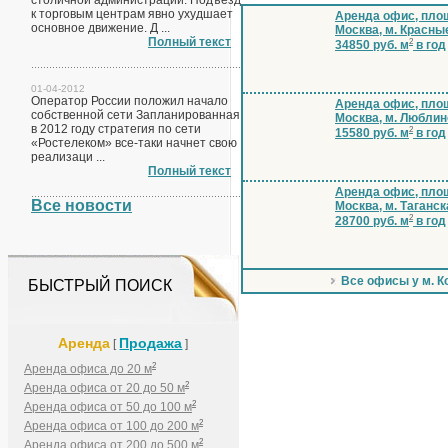
столичной администрации. Подъезд
к торговым центрам явно ухудшает
Аренда офис, площ
основное движение. Д ...
Москва, м. Красны
Полный текст
2
34850 руб. м
в год
01-04-2012
Оператор России положил начало
Аренда офис, площ
собственной сети Запланированная
Москва, м. Люблин
в 2012 году стратегия по сети
2
15580 руб. м
в год
«Ростелеком» все-таки начнет свою
реализаци ...
Полный текст
Аренда офис, площ
Все новости
Москва, м. Таганск
2
28700 руб. м
в год
Все офисы у м. 
БЫСТРЫЙ ПОИСК
Аренда
Продажа
[
]
2
Аренда офиса до 20 м
2
Аренда офиса от 20 до 50 м
2
Аренда офиса от 50 до 100 м
2
Аренда офиса от 100 до 200 м
2
Аренда офиса от 200 до 500 м