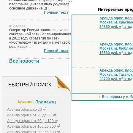
столичной администрации. Подъезд
к торговым центрам явно ухудшает
основное движение. Д ...
Интересные пр
Полный текст
Аренда офис, площ
Москва, м. Красны
2
01-04-2012
34850 руб. м
в год
Оператор России положил начало
собственной сети Запланированная
в 2012 году стратегия по сети
«Ростелеком» все-таки начнет свою
Аренда офис, площ
реализаци ...
Москва, м. Люблин
Полный текст
2
15580 руб. м
в год
Все новости
Аренда офис, площ
Москва, м. Таганск
2
28700 руб. м
в год
БЫСТРЫЙ ПОИСК
Все офисы у м. 
Аренда
Продажа
[
]
2
Аренда офиса до 20 м
2
Аренда офиса от 20 до 50 м
2
Аренда офиса от 50 до 100 м
2
Аренда офиса от 100 до 200 м
2
Аренда офиса от 200 до 500 м