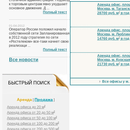
столичной администрации. Подъезд
к торговым центрам явно ухудшает
Аренда офис, площ
основное движение. Д ...
Москва, м. Таганск
Полный текст
2
28700 руб. м
в год
01-04-2012
Оператор России положил начало
Аренда офис, площ
собственной сети Запланированная
Москва, м. Люблин
в 2012 году стратегия по сети
2
14760 руб. м
в год
«Ростелеком» все-таки начнет свою
реализаци ...
Полный текст
Аренда офис, площ
Все новости
Москва, м. Курская
2
21730 руб. м
в год
Все офисы у м.
БЫСТРЫЙ ПОИСК
Аренда
Продажа
[
]
2
Аренда офиса до 20 м
2
Аренда офиса от 20 до 50 м
2
Аренда офиса от 50 до 100 м
2
Аренда офиса от 100 до 200 м
2
Аренда офиса от 200 до 500 м