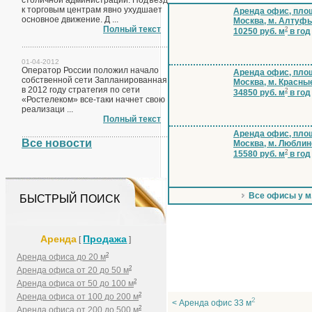
столичной администрации. Подъезд
к торговым центрам явно ухудшает
Аренда офис, площ
основное движение. Д ...
Москва, м. Алтуф
Полный текст
2
10250 руб. м
в год
01-04-2012
Оператор России положил начало
Аренда офис, площ
собственной сети Запланированная
Москва, м. Красны
в 2012 году стратегия по сети
2
34850 руб. м
в год
«Ростелеком» все-таки начнет свою
реализаци ...
Полный текст
Аренда офис, площ
Все новости
Москва, м. Люблин
2
15580 руб. м
в год
Все офисы у м
БЫСТРЫЙ ПОИСК
Аренда
Продажа
[
]
2
Аренда офиса до 20 м
2
Аренда офиса от 20 до 50 м
2
Аренда офиса от 50 до 100 м
2
Аренда офиса от 100 до 200 м
2
< Аренда офис 33 м
2
Аренда офиса от 200 до 500 м