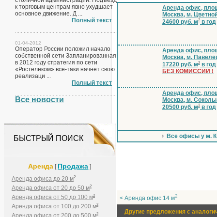
столичной администрации. Подъезд
к торговым центрам явно ухудшает
Аренда офис, площ
основное движение. Д ...
Москва, м. Цветно
Полный текст
2
24600 руб. м
в год
01-04-2012
Оператор России положил начало
Аренда офис, площ
собственной сети Запланированная
Москва, м. Павеле
в 2012 году стратегия по сети
2
17220 руб. м
в год
«Ростелеком» все-таки начнет свою
БЕЗ КОМИССИИ !
реализаци ...
Полный текст
Аренда офис, площ
Все новости
Москва, м. Соколь
2
20500 руб. м
в год
Все офисы у м. К
БЫСТРЫЙ ПОИСК
Аренда
Продажа
[
]
2
Аренда офиса до 20 м
2
Аренда офиса от 20 до 50 м
2
2
Аренда офиса от 50 до 100 м
< Аренда офис 14 м
2
Аренда офиса от 100 до 200 м
Другие предложения с аналоги
2
Аренда офиса от 200 до 500 м