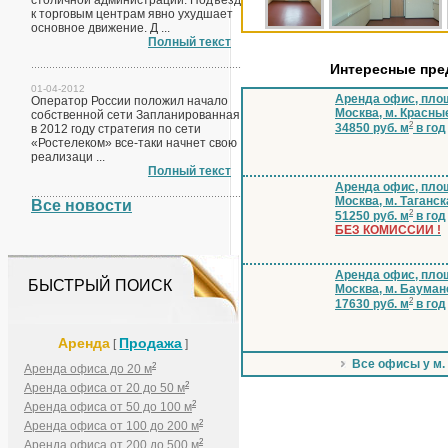
столичной администрации. Подъезд
к торговым центрам явно ухудшает
основное движение. Д ...
Полный текст
Интересные пр
01-04-2012
Аренда офис, площ
Оператор России положил начало
Москва, м. Красны
собственной сети Запланированная
2
34850 руб. м
в год
в 2012 году стратегия по сети
«Ростелеком» все-таки начнет свою
реализаци ...
Полный текст
Аренда офис, пло
Москва, м. Таганск
Все новости
2
51250 руб. м
в год
БЕЗ КОМИССИИ !
Аренда офис, пло
БЫСТРЫЙ ПОИСК
Москва, м. Бауман
2
17630 руб. м
в год
Аренда
Продажа
[
]
Все офисы у м.
2
Аренда офиса до 20 м
2
Аренда офиса от 20 до 50 м
2
Аренда офиса от 50 до 100 м
2
Аренда офиса от 100 до 200 м
2
Аренда офиса от 200 до 500 м