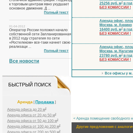
столичной администрации. Подъезд
2
25256 руб. м
в год
к торговым центрам явно ухудшает
БЕЗ КОМИССИИ !
основное движение. Д ...
Полный текст
Аренда офис, площ
Москва, м. Аннино
01-04-2012
2
16400 руб. м
в год
Оператор России положил начало
БЕЗ КОМИССИИ !
собственной сети Запланированная
в 2012 году стратегия по сети
«Ростелеком» все-таки начнет свою
реализаци ...
Аренда офис, площ
Полный текст
Москва, м. Нагати
2
23780 руб. м
в год
БЕЗ КОМИССИИ !
Все новости
Все офисы у м
БЫСТРЫЙ ПОИСК
Аренда
Продажа
[
]
2
Аренда офиса до 20 м
2
Аренда офиса от 20 до 50 м
< Аренда помещение свободного н
2
Аренда офиса от 50 до 100 м
2
Аренда офиса от 100 до 200 м
Другие предложения с аналоги
2
Аренда офиса от 200 до 500 м