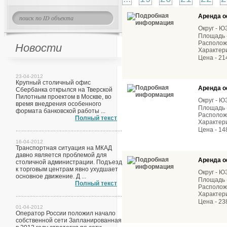
Аренда о
Округ - 
Площадь -
Расположе
Новости
Характер
Цена - 21
23-04-2012
Крупный столичный офис
Аренда о
Сбербанка открылся на Тверской
Пилотным проектом в Москве, во
Округ - 
время внедрения особенного
Площадь -
формата банковской работы ...
Расположе
Полный текст
Характерис
Цена - 14
16-04-2012
Транспортная ситуация на МКАД
давно является проблемой для
Аренда о
столичной администрации. Подъезд
к торговым центрам явно ухудшает
Округ - 
основное движение. Д ...
Площадь -
Полный текст
Расположе
Характер
Цена - 23
01-04-2012
Оператор России положил начало
собственной сети Запланированная