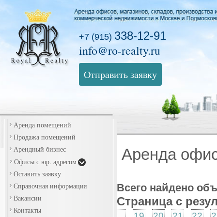
338-12-91
+7 (915)
info@ro-realty.ru
Отправить заявку
Аренда помещений
Продажа помещений
Арендный бизнес
Аренда офи
Офисы с юр. адресом
Оставить заявку
Справочная информация
Всего найдено об
Вакансии
Страница с резу
Контакты
...
19
20
21
22
2